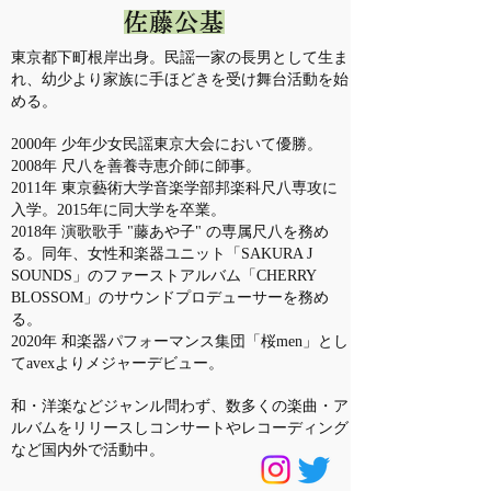
佐藤公基
東京都下町根岸出身。民謡一家の長男として生ま
れ、幼少より家族に手ほどきを受け舞台活動を始
める。
2000年 少年少女民謡東京大会において優勝。
2008年 尺八を善養寺恵介師に師事。
2011年 東京藝術大学音楽学部邦楽科尺八専攻に
入学。2015年に同大学を卒業。
2018年 演歌歌手 "藤あや子" の専属尺八を務め
る。同年、女性和楽器ユニット「SAKURA J
SOUNDS」のファーストアルバム「CHERRY
BLOSSOM」のサウンドプロデューサーを務め
る。
2020年 和楽器パフォーマンス集団「桜men」とし
てavexよりメジャーデビュー。
和・洋楽などジャンル問わず、数多くの楽曲・ア
ルバムをリリースしコンサートやレコーディング
など国内外で活動中。