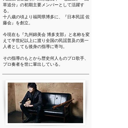
草追分』の初期主要メンバーとして活躍す
る。
十八歳の頃より福岡県博多に、
『日本民謡 佐
藤会』を創立。
今現在も『九州錦美会 博多支部』と名称を変
えて半世紀以上に渡り全国の民謡普及の
第一
人者としても後身の指導に寄与。
その指導のもとから歴史何人ものプロ歌手、
プロ奏者を世に輩出している。