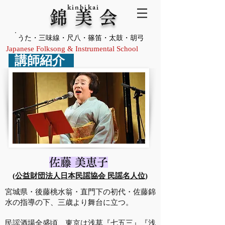
​kinbikai
錦 美 会
​うた・三味線・尺八・篠笛・太鼓・胡弓
Japanese Folksong & Instrumental School
講師紹介
​佐藤 美恵子
(
公益財団法人日本民謡協会 民謡名人位)
宮城県・後藤桃水翁・直門下の初代・佐藤錦
水の指導の下、三歳より舞台に立つ。
民謡酒場全盛頃、東京は浅草『七五三』
『浅